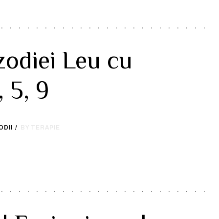
zodiei Leu cu
, 5, 9
ODII
BY TERAPIE