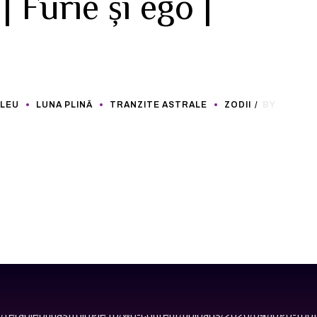
| Furie și ego |
LEU
LUNA PLINĂ
TRANZITE ASTRALE
ZODII
BY