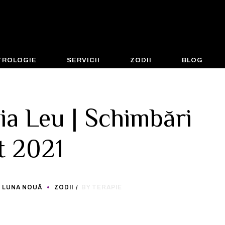
STROLOGIE
SERVICII
ZODII
BLOG
ia Leu | Schimbări
t 2021
LUNA NOUĂ
ZODII
BY TERAPIE