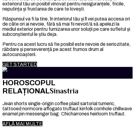
exteriorul tău un posibil vinovat pentru nesiguranțele, fricile,
neputința și frustarea de care te lovești.
Răspunsul va fi la tine, în interiorul tău și îl vei putea accesa ori
de câte ori ai nevoie, fără să mai fii nevoit/ă să apelezi la
mediul exterior pentru furnizarea unor soluții pe care sufletul și
subconștientul le știu deja.
Pentru ca acest lucru să fie posibil este nevoie de seriozitate,
răbdare și perseverență pe acest frumos drum al
autocunoașterii.
GET STARTED
HOROSCOPUL
Sinastria
RELAȚIONAL
Jean shorts single-origin coffee plaid sartorial tumeric,
tattooed normcore affogato truffaut kinfolk cornhole chillwave
enamel pin messenger bag. Chicharrones heirloom truffaut.
AFLĂ MAI MULTE
Comandă acum un serviciu personalizat