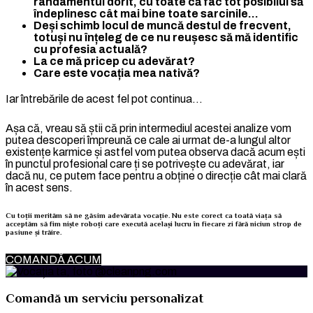
randamentul dorit, cu toate că fac tot posibilul să
îndeplinesc cât mai bine toate sarcinile…
Deși schimb locul de muncă destul de frecvent,
totuși nu înțeleg de ce nu reușesc să mă identific
cu profesia actuală?
La ce mă pricep cu adevărat?
Care este vocația mea nativă?
Iar întrebările de acest fel pot continua…
Așa că, vreau să știi că prin intermediul acestei analize vom
putea descoperi împreună ce cale ai urmat de-a lungul altor
existențe karmice și astfel vom putea observa dacă acum ești
în punctul profesional care ți se potrivește cu adevărat, iar
dacă nu, ce putem face pentru a obține o direcție cât mai clară
în acest sens.
Cu toții merităm să ne găsim adevărata vocație. Nu este corect ca toată viața să
acceptăm să fim niște roboți care execută același lucru în fiecare zi fără niciun strop de
pasiune și trăire.
COMANDĂ ACUM
Comandă un serviciu personalizat