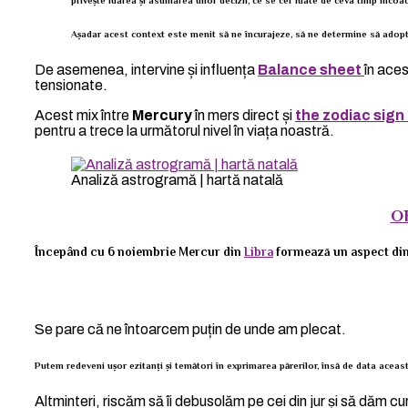
Așadar acest context este menit să ne încurajeze, să ne determine să adoptă
De asemenea, intervine și influența
Balance sheet
în aces
tensionate.
Acest mix între
Mercury
în mers direct și
the zodiac sign 
pentru a trece la următorul nivel în viața noastră.
Analiză astrogramă | hartă natală
O
Începând cu 6 noiembrie Mercur din
Libra
formează un aspect di
Se pare că ne întoarcem puțin de unde am plecat.
Putem redeveni ușor ezitanți și temători în exprimarea părerilor, însă de data aceas
Altminteri, riscăm să îi debusolăm pe cei din jur și să dăm cur