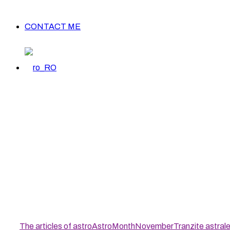
CONTACT ME
The articles of astro
Astro
Month
November
Tranzite astral