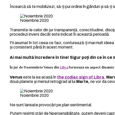
Încearcă să te mobilizezi, să-ți pui ordine în gânduri și să-ți s
Noiembrie 2020
Transmite-le celor din jur transparență, corectitudine, discipl
procedezi invers decât este indicat în această perioadă.
Fii asumat în tot ceea ce faci, conturează-ți mai mult ideea
și consistent până în acest moment.
Ai mai multă încredere în tine! Sigur poți din ce în ce 
În jur de 9 noiembrie Venus din
Libra
formează un aspect dinamic 
Venus
este la ea acasă în
the zodiac sign of Libra
,
Mar
două planete și mersul retrograd al lui
Marte,
ne vor da cev
Noiembrie 2020
Ne sunt lansate provocări pe plan sentimental.
Putem resimți stări de hipersensibilitate, putem deveni capri