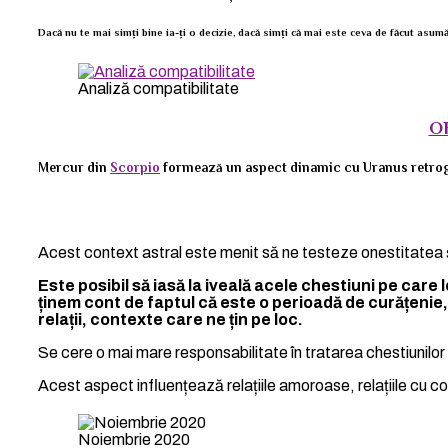
Dacă nu te mai simți bine ia-ți o decizie, dacă simți că mai este ceva de făcut asumă-
Analiză compatibilitate
O
Mercur din
Scorpio
formează un aspect dinamic cu Uranus retro
Acest context astral este menit să ne testeze onestitatea ș
Este posibil să iasă la iveală acele chestiuni pe care
ținem cont de faptul că este o perioadă de curățenie, 
relații, contexte care ne țin pe loc.
Se cere o mai mare responsabilitate în tratarea chestiunilor 
Acest aspect influențează relațiile amoroase, relațiile cu copii
Noiembrie 2020