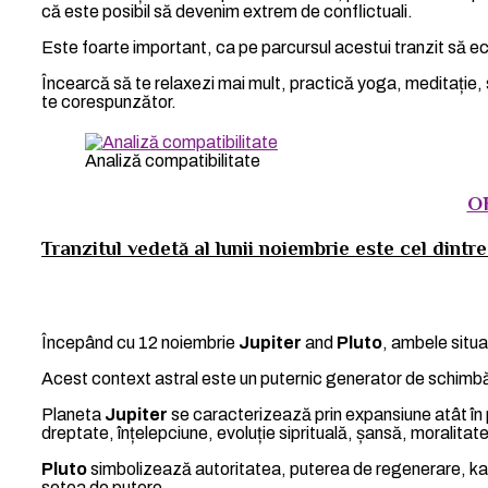
că este posibil să devenim extrem de conflictuali.
Este foarte important, ca pe parcursul acestui tranzit să ech
Încearcă să te relaxezi mai mult, practică yoga, meditație, 
te corespunzător.
Analiză compatibilitate
O
Tranzitul vedetă al lunii noiembrie este cel dintre 
Începând cu 12 noiembrie
Jupiter
and
Pluto
, ambele situa
Acest context astral este un puternic generator de schimbă
Planeta
Jupiter
se caracterizează prin expansiune atât în pla
dreptate, înțelepciune, evoluție siprituală, șansă, moralitat
Pluto
simbolizează autoritatea, puterea de regenerare, ka
setea de putere.