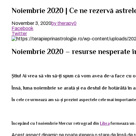
Noiembrie 2020 | Ce ne rezervă astrel
November 3, 2020
by therapy
0
Facebook
Twitter
Noiembrie 2020 –
resurse nesperate î
Știu! Ai vrea să vin să-ți spun că vom avea de-a face cu o
Însă, luna noiembrie se arată și ea destul de hotărâtă în 
În cele ce urmează am să-ți prezint aspectele cele mai importante
Începând cu 1 noiembrie Mercur retrograd din
Libra
formează un 
Acest aspect dinamic ne poate genera o stare de lipsă de r