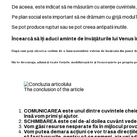
De aceea, este indicat să ne măsurăm cu atenție cuvintele,
Pe plan social este important să ne drămuim cu grijă modul î
Se pot produce rupturi sau se pot creea antipatii inutile.
Încearcă să îți aduci aminte de învățăturile lui Venus 
După cum poți observa vorbim de o lună noiembrie extrem de încărcată din punct de
Nu te descuraja, adună-ți toate forțele, mobilizează-te și focusează-te pe propria pe
The conclusion of the article
COMUNICAREA este unul dintre cuvintele cheie a
însă vom primi și ajutor.
SCHIMBAREA este cel de-al doilea cuvânt vedetă
Vom găsi resurse nesperate fix în mijlocul provo
Vom putea demara acțiuni ce vor trasa direcțiile
să faci lucrurile, pentru că ce semeni, aia vei a