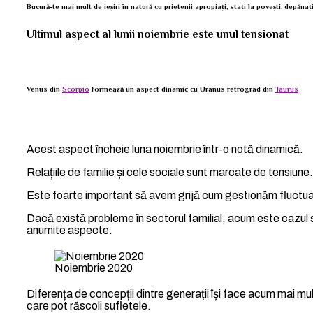
Bucură-te mai mult de ieșiri în natură cu prietenii apropiați, stați la povești, depănați 
Ultimul aspect al lunii noiembrie este unul tensionat
Venus din
Scorpio
formează un aspect dinamic cu Uranus retrograd din
Taurus
Acest aspect încheie luna noiembrie într-o notă dinamică.
Relațiile de familie și cele sociale sunt marcate de tensiune.
Este foarte important să avem grijă cum gestionăm fluctuaț
Dacă există probleme în sectorul familial, acum este cazu
anumite aspecte.
Noiembrie 2020
Diferența de concepții dintre generații își face acum mai mul
care pot răscoli sufletele.