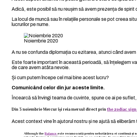
Adică, este posibil să nu reușim să avem prezența de spirit
La locul de muncă sau în relațiile personale se pot creea sit
lucrurilor pe nume.
Noiembrie 2020
A nu se confunda diplomația cu ezitarea, atunci când avem 
Este foarte important în această perioadă, să înțelegem v
de care avem atâta nevoie.
Și cum putem începe cel mai bine acest lucru?
Comunicând celor din jur aceste limite.
Încearcă să învingi teama de cuvinte, spune ce ai pe suflet, 
Din 3 noiembrie Mercur își reia mersul direct prin
the zodiac sign 
Acest context vine în ajutorul nostru și ne ajută să eliberă
Although the
Balance
este recunoscută pentru nehotărârea ei continuă și n
privește luarea și asumarea unor decizii, ce se cer luate de ceva timp încoac