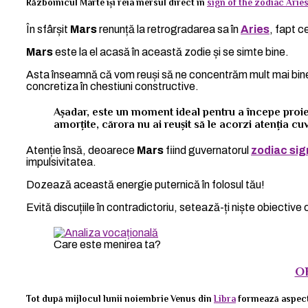
Războinicul Marte își reia mersul direct în
sign of the zodiac Arie
În sfârșit
Mars
renunță la retrogradarea sa în
Aries
, fapt c
Mars
este la el acasă în această zodie și se simte bine.
Asta înseamnă că vom reuși să ne concentrăm mult mai bin
concretiza în chestiuni constructive.
Așadar, este un moment ideal pentru a începe proiec
amorțite, cărora nu ai reușit să le acorzi atenția cu
Atenție însă, deoarece
Mars
fiind guvernatorul
zodiac sig
impulsivitatea.
Dozează această energie puternică în folosul tău!
Evită discuțiile în contradictoriu, setează-ți niște obiective c
Care este menirea ta?
O
Tot după mijlocul lunii noiembrie Venus din
Libra
formează aspecte