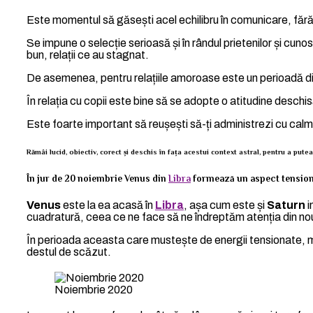
Este momentul să găsești acel echilibru în comunicare, fără s
Se impune o selecție serioasă și în rândul prietenilor și cunos
bun, relații ce au stagnat.
De asemenea, pentru relațiile amoroase este un perioadă difi
În relația cu copii este bine să se adopte o atitudine deschi
Este foarte important să reușești să-ți administrezi cu cal
Rămâi lucid, obiectiv, corect și deschis în fața acestui context astral, pentru a putea
În jur de 20 noiembrie Venus din
Libra
formează un aspect tension
Venus
este la ea acasă în
Libra
, așa cum este și
Saturn
i
cuadratură, ceea ce ne face să ne îndreptăm atenția din nou 
În perioada aceasta care mustește de energii tensionate, mai 
destul de scăzut.
Noiembrie 2020