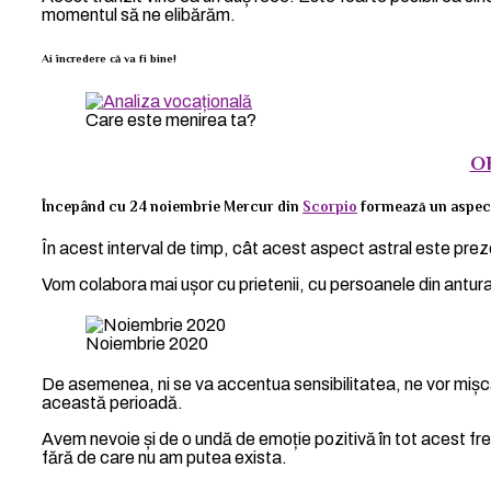
momentul să ne elibărăm.
Ai încredere că va fi bine!
Care este menirea ta?
O
Începând cu 24 noiembrie Mercur din
Scorpio
formează un aspec
În acest interval de timp, cât acest aspect astral este prezen
Vom colabora mai ușor cu prietenii, cu persoanele din anturaj
Noiembrie 2020
De asemenea, ni se va accentua sensibilitatea, ne vor mișca
această perioadă.
Avem nevoie și de o undă de emoție pozitivă în tot acest fre
fără de care nu am putea exista.