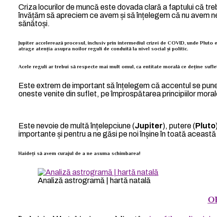
Criza locurilor de muncă este dovada clară a faptului că t
învățăm să apreciem ce avem și să înțelegem că nu avem nevoie
sănătoși.
Jupiter accelerează procesul, inclusiv prin intermediul crizei de COVID, unde Pluto 
atrage atenția asupra noilor reguli de conduită la nivel social și politic.
Acele reguli ar trebui să respecte mai mult omul, ca entitate morală ce deține suflet 
Este extrem de important să înțelegem că accentul se pune a
oneste venite din suflet, pe împrospătarea principiilor moral
Este nevoie de multă înțelepciune (
Jupiter
), putere (
Pluto
importante și pentru a ne găsi pe noi înșine în toată aceast
Haideți să avem curajul de a ne asuma schimbarea!
Analiză astrogramă | hartă natală
O