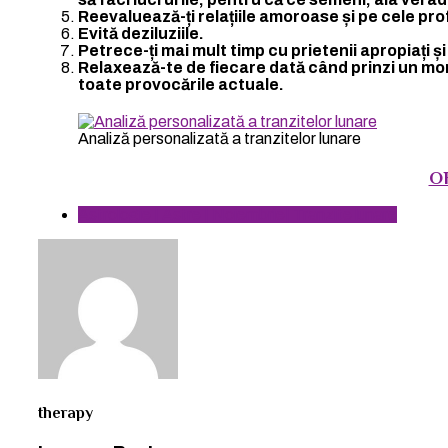
Reevaluează-ți relațiile amoroase și pe cele pro
Evită deziluziile.
Petrece-ți mai mult timp cu prietenii apropiați și
Relaxează-te de fiecare dată când prinzi un mom
toate provocările actuale.
Analiză personalizată a tranzitelor lunare
O
Astrologie | Astre | Noiembrie| Tranzite lunare
therapy