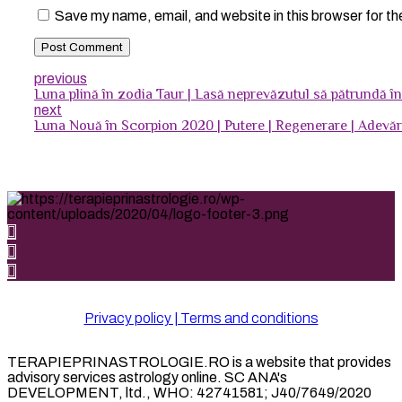
Save my name, email, and website in this browser for t
Post Comment
previous
Luna plină în zodia Taur | Lasă neprevăzutul să pătrundă în 
next
Luna Nouă în Scorpion 2020 | Putere | Regenerare | Adevăr 
Privacy policy | Terms and conditions
TERAPIEPRINASTROLOGIE.RO is a website that provides
advisory services astrology online. SC ANA's
DEVELOPMENT, ltd., WHO: 42741581; J40/7649/2020