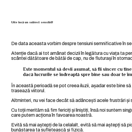
Uite încă un subiect sensibil!
De data aceasta vorbim despre tensiuni semnificative în sec
Atenție dacă ai tot amânat decizii în legătura cu viața ta p
scântei dătătoare de bătăi de cap, nu de fluturași în stoma
Este momentul să devii asumat, să fii sincer cu tine î
dacă lucrurile se îndreaptă spre bine sau doar te î
În această perioadă se pot creea iluzii, așadar este bine să 
trasează viitorul.
Altminteri, nu vei face decât să adâncești acele frustrări ș
Cu toții merităm să fim fericiți și liniștiți, însă noi suntem 
care putem acționa în favoarea noastră.
Evită să mai aștepți de la celalalt, evită să mai aștepți să pi
bunăstarea ta sufletească și fizică.