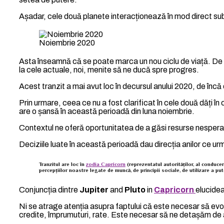
Așadar, cele două planete interacționează în mod direct sub
Noiembrie 2020
Asta înseamnă că se poate marca un nou ciclu de viață. De la 
la cele actuale, noi, menite să ne ducă spre progres.
Acest tranzit a mai avut loc în decursul anului 2020, de încă d
Prin urmare, ceea ce nu a fost clarificat în cele două dăți în
are o șansă în această perioadă din luna noiembrie.
Contextul ne oferă oportunitatea de a găsi resurse nespera
Deciziile luate în această perioadă dau direcția anilor ce urm
Tranzitul are loc în
zodia Capricorn
(reprezentatul autorităților, al conduceri
percepțiilor noastre legate de muncă, de principii sociale, de utilizare a pute
Conjuncția dintre
Jupiter
and
Pluto
in
Capricorn
elucidea
Ni se atrage atenția asupra faptului că este necesar să evol
credite, împrumuturi, rate. Este necesar să ne detașăm de a