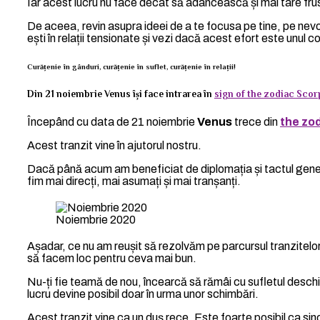
Iar acest lucru nu face decât să adâncească și mai tare fru
De aceea, revin asupra ideei de a te focusa pe tine, pe nevoi
ești în relații tensionate și vezi dacă acest efort este unul c
Curățenie în gânduri, curățenie în suflet, curățenie în relații!
Din 21 noiembrie Venus își face intrarea în
sign of the zodiac Scor
Începând cu data de 21 noiembrie
Venus
trece din
the zod
Acest tranzit vine în ajutorul nostru.
Dacă până acum am beneficiat de diplomația și tactul gen
fim mai direcți, mai asumați și mai tranșanți.
Noiembrie 2020
Așadar, ce nu am reușit să rezolvăm pe parcursul tranzitelor
să facem loc pentru ceva mai bun.
Nu-ți fie teamă de nou, încearcă să rămâi cu sufletul deschis,
lucru devine posibil doar în urma unor schimbări.
Acest tranzit vine ca un duș rece. Este foarte posibil ca sinc